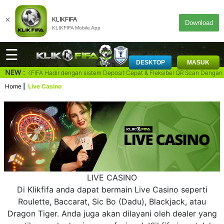
×
KLIKFIFA
Download
KLIKFIFA Mobile App
☰
DESKTOP
MASUK
NEW :
percaya | KLIKFIFA Hadir dengan sistem Deposit Cepat & Fleksibel QR Scan D
DAFTAR
MASUK
Home
Live Casino
Beranda
Deposit
Games
ROMO
LIVE CASINO
Sportbook
Di Klikfifa anda dapat bermain Live Casino seperti
ROMO
Roulette, Baccarat, Sic Bo (Dadu), Blackjack, atau
Dragon Tiger. Anda juga akan dilayani oleh dealer yang
E-Sport