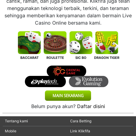
cantik, ramah, dan juga profesional. Klikfifa juga telah
ROMO
menggunakan teknologi terbaik, terkini, dan teraman
sehingga memberikan kenyamanan dalam bermain Live
Live Casino
Casino Online bersama kami.
Poker
ROMO
BACCARAT
ROULETTE
SIC BO
DRAGON TIGER
Slots
IDN Live
MAIN SEKARANG
Togel
Belum punya akun?
Daftar disini
ROMO
Elottery
Tentang kami
Cara Betting
Mobile
Link Klikfifa